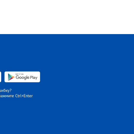
шибку?
нажмите Ctrl+Enter