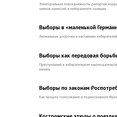
Электоральная повседневность: репортаж корр
членов комиссий и нейтралитете полиции
Выборы в «маленькой Герман
Аномальная досрочка и наставники избирателе
Выборы как передовая борьбы
Преступлений в избирательном законодательств
менять
Выборы по законам Роспотре
Как прошло голосование в подмосковном Фрязи
Костромские этюды о поездке