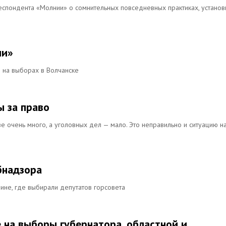
еспондента «Молнии» о сомнительных повседневных практиках, установ
ии»
й на выборах в Волчанске
 за право
е очень много, а уголовных дел — мало. Это неправильно и ситуацию н
бнадзора
не, где выбирали депутатов горсовета
 на выборы губернатора, областной и