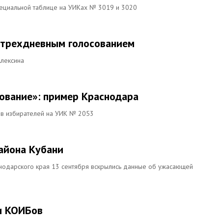
пециальной таблице на УИКах № 3019 и 3020
 трехдневным голосованием
Алексина
сование»: пример Краснодара
ов избирателей на УИК № 2053
айона Кубани
нодарского края 13 сентября вскрылись данные об ужасающей
и КОИБов