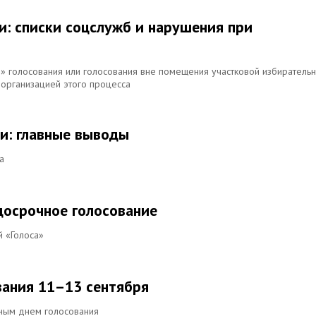
и: списки соцслужб и нарушения при
о» голосования или голосования вне помещения участковой избиратель
 организацией этого процесса
и: главные выводы
а
досрочное голосование
 «Голоса»
вания 11–13 сентября
иным днем голосования