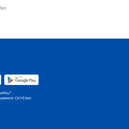
ября
шибку?
нажмите Ctrl+Enter