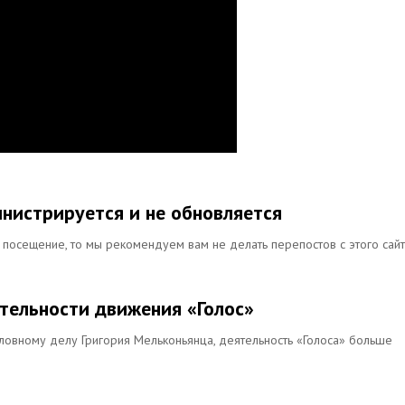
инистрируется и не обновляется
ё посещение, то мы рекомендуем вам не делать перепостов с этого сай
тельности движения «Голос»
оловному делу Григория Мельконьянца, деятельность «Голоса» больше