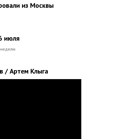
ровали из Москвы
 6 июля
ю неделю
в / Артем Клыга