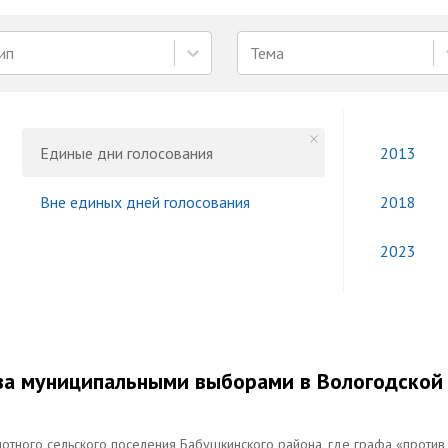
ип
Тема
Единые дни голосования
2013
Вне единых дней голосования
2018
2023
 за муниципальными выборами в Вологодской
тного сельского поселения Бабушкинского района, где графа «против