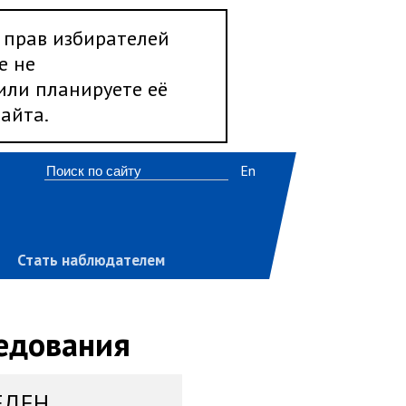
 прав избирателей
е не
 или планируете её
айта.
En
Стать наблюдателем
ледования
ЕДЕН,