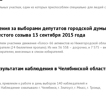
ьных участках, один из которых приспособлен специально для людей с
ения за выборами депутатов городской думы
стого созыва 13 сентября 2015 года
ли участники движения «Голос» 66 активистов из Нижегородской облас
ателя (24 бюллетеня пропало). Из них 36 558 – досрочно, и 7 575 – в
ирателях, внесенных в списки избирателей.
езультатам наблюдения в Челябинской област
ы, привлекли к работе в день выборов 140 наблюдателей и
аблюдение охватывало г. Челябинск, г. Златоуст, г. Миасс, г. Троицк,