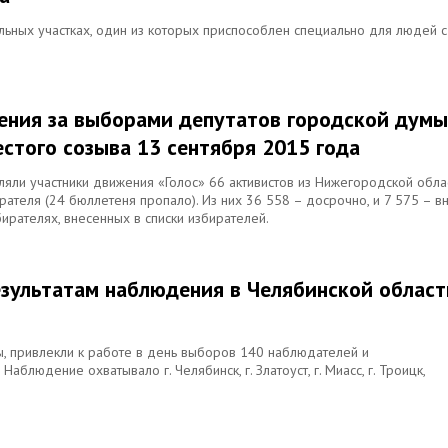
ьных участках, один из которых приспособлен специально для людей с
ения за выборами депутатов городской думы
стого созыва 13 сентября 2015 года
ли участники движения «Голос» 66 активистов из Нижегородской облас
ателя (24 бюллетеня пропало). Из них 36 558 – досрочно, и 7 575 – в
ирателях, внесенных в списки избирателей.
езультатам наблюдения в Челябинской област
ы, привлекли к работе в день выборов 140 наблюдателей и
аблюдение охватывало г. Челябинск, г. Златоуст, г. Миасс, г. Троицк,