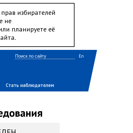
 прав избирателей
е не
 или планируете её
айта.
En
Стать наблюдателем
ледования
ЕДЕН,