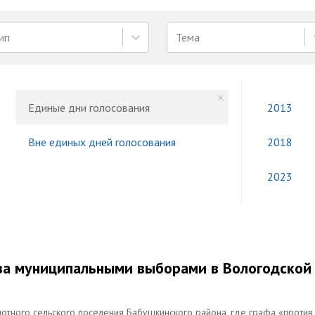
ип
Тема
Единые дни голосования
2013
Вне единых дней голосования
2018
2023
 за муниципальными выборами в Вологодской
тного сельского поселения Бабушкинского района, где графа «против