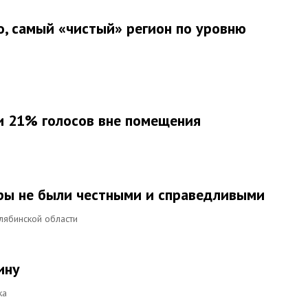
о, самый «чистый» регион по уровню
 и 21% голосов вне помещения
ры не были честными и справедливыми
лябинской области
ину
ка