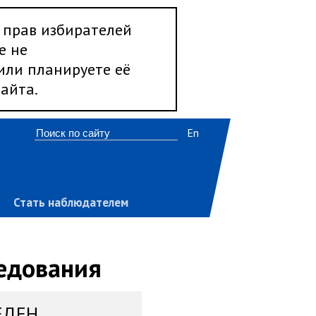
 прав избирателей
е не
 или планируете её
айта.
En
Стать наблюдателем
ледования
ЕДЕН,