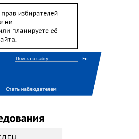
 прав избирателей
е не
 или планируете её
айта.
En
Стать наблюдателем
ледования
ЕДЕН,