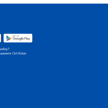
шибку?
нажмите Ctrl+Enter