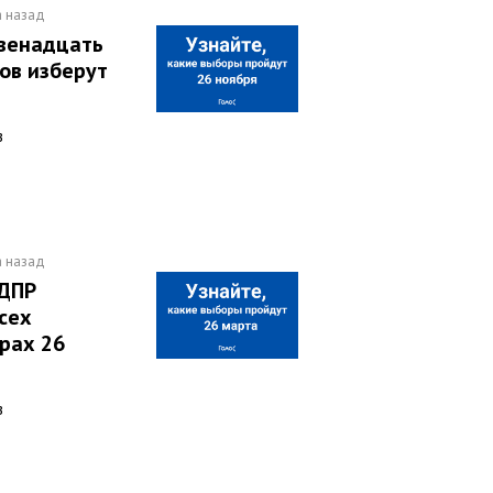
а назад
двенадцать
ов изберут
в
а назад
ЛДПР
сех
рах 26
в