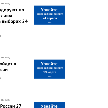
а назад
идируют по
 главы
 выборах 24
в
а назад
ойдут в
ссии
в
а назад
России 27