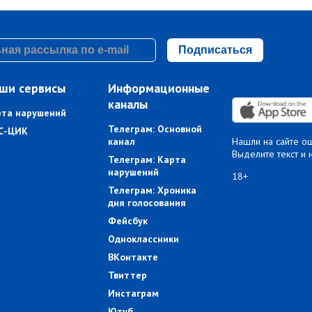
Подписаться
ши сервисы
Информационные
каналы
рта нарушений
Телеграм: Основной
С-ЦИК
канал
Нашли на сайте о
Выделите текст и 
Телеграм: Карта
нарушений
18+
Телеграм: Хроника
дня голосования
Фейсбук
Одноклассники
ВКонтакте
Твиттер
Инстаграм
Ютуб