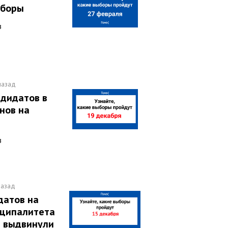
ыборы
в
 назад
дидатов в
нов на
в
назад
датов на
иципалитета
и выдвинули