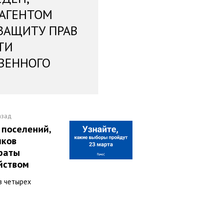
 АГЕНТОМ
ЗАЩИТУ ПРАВ
ТИ
ВЕННОГО
азад
 поселений,
иков
траты
йством
в четырех