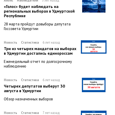
Анонс
Наблюдатели
5 лет назад
«Голос» будет наблюдать на
региональных выборах в Удмуртской
Республике
28 марта пройдут довыборы депутата
Госсовета Удмуртии
Новость
Статистика
6 лет назад
Три из четырех мандатов на выборах
в Удмуртии достались единороссам
Еженедельный отчет по долгосрочному
наблюдению
Новость
Статистика
6 лет назад
Четырех депутатов выберут 30
августа в Удмуртии
Обзор назначенных выборов
Новость
Статистика
7 лет назад