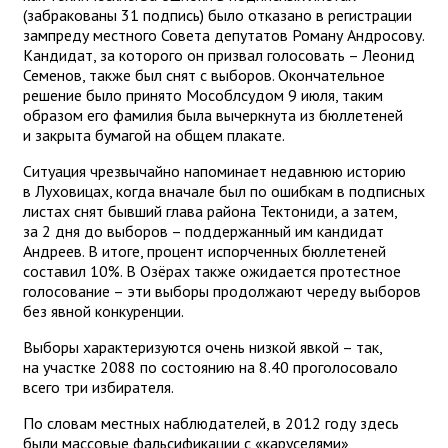
(забракованы 31 подпись) было отказано в регистрации
зампреду местного Совета депутатов Роману Андросову.
Кандидат, за которого он призвал голосовать – Леонид
Семенов, также был снят с выборов. Окончательное
решение было принято Мособлсудом 9 июля, таким
образом его фамилия была вычеркнута из бюллетеней
и закрыта бумагой на общем плакате.
Ситуация чрезвычайно напоминает недавнюю историю
в Луховицах, когда вначале был по ошибкам в подписных
листах снят бывший глава района Тектониди, а затем,
за 2 дня до выборов – поддержанный им кандидат
Андреев. В итоге, процент испорченных бюллетеней
составил 10%. В Озёрах также ожидается протестное
голосование – эти выборы продолжают череду выборов
без явной конкуренции.
Выборы характеризуются очень низкой явкой – так,
на участке 2088 по состоянию на 8.40 проголосовало
всего три избирателя.
По словам местных наблюдателей, в 2012 году здесь
были массовые фальсификации с «каруселями»