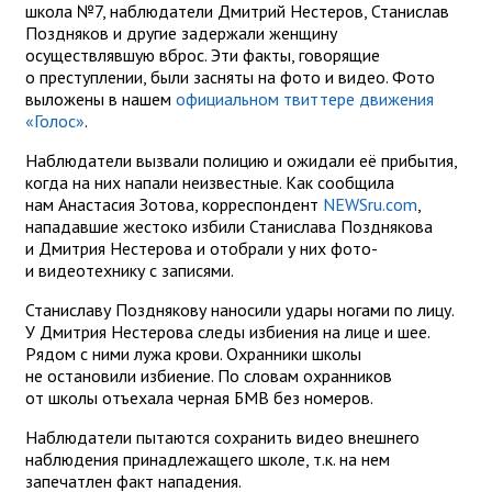
школа №7, наблюдатели Дмитрий Нестеров, Станислав
Поздняков и другие задержали женщину
осуществлявшую вброс. Эти факты, говорящие
о преступлении, были засняты на фото и видео. Фото
выложены в нашем
официальном твиттере движения
«Голос»
.
Наблюдатели вызвали полицию и ожидали её прибытия,
когда на них напали неизвестные. Как сообщила
нам Анастасия Зотова, корреспондент
NEWSru.com
,
нападавшие жестоко избили Станислава Позднякова
и Дмитрия Нестерова и отобрали у них фото-
и видеотехнику с записями.
Станиславу Позднякову наносили удары ногами по лицу.
У Дмитрия Нестерова следы избиения на лице и шее.
Рядом с ними лужа крови. Охранники школы
не остановили избиение. По словам охранников
от школы отъехала черная БМВ без номеров.
Наблюдатели пытаются сохранить видео внешнего
наблюдения принадлежащего школе, т.к. на нем
запечатлен факт нападения.