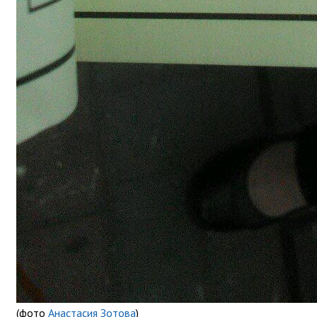
(фото
Анастасия Зотова
)