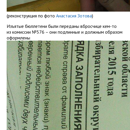
(реконструкция по фото
Анастасия Зотова
)
Изъятые бюллетени были переданы вбросчице кем-то
из комиссии №576 – они подлинные и должным образом
оформлены