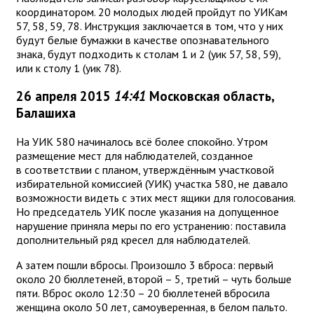
координатором. 20 молодых людей пройдут по УИКам
57, 58, 59, 78. Инструкция заключается в том, что у них
будут белые бумажки в качестве опознавательного
знака, будут подходить к столам 1 и 2 (уик 57, 58, 59),
или к столу 1 (уик 78).
26 апреля 2015
14:41
Московская область,
Балашиха
На УИК 580 начиналось всё более спокойно. Утром
размещение мест для наблюдателей, созданное
в соответствии с планом, утверждённым участковой
избирательной комиссией (УИК) участка 580, не давало
возможности видеть с этих мест ящики для голосования.
Но председатель УИК после указания на допущенное
нарушение приняла меры по его устранению: поставила
дополнительный ряд кресел для наблюдателей.
А затем пошли вбросы. Произошло 3 вброса: первый
около 20 бюллетеней, второй – 5, третий – чуть больше
пяти. Вброс около 12:30 – 20 бюллетеней вбросила
женщина около 50 лет, самоуверенная, в белом пальто.