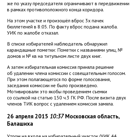
же по указу председателя ограничивают в передвижении
в рамках противоположного конца коридора.
На этом участке и произошёл вброс 3х пачек
бюллетеней в 8:05. По факту вброс подана жалоба.
УИК по жалобе отказал.
В списке избирателей наблюдатель обнаружил
карандашные пометки: Пометки с названиями улиц, №
домов и № кв на титульном листе двух книг.
А затем избирательная комиссия приняла решение
об удалении члена комиссии с совещательным голосом.
При этом полагающегося по форме голосования,
заседания комиссии не было произведено.
Мотивировали это якобы проведением съемки
со ссылкой на статью 150 ч.3 ГК РФ. После визита двух
членов ТИК вопрос с удалением комиссия замяла.
26 апреля 2015
10:37
Московская область,
Балашиха
Утром на входе на избирательный участок (УИК 44,