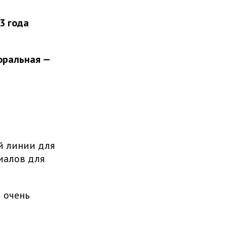
3 года
оральная —
й линии для
иалов для
 очень