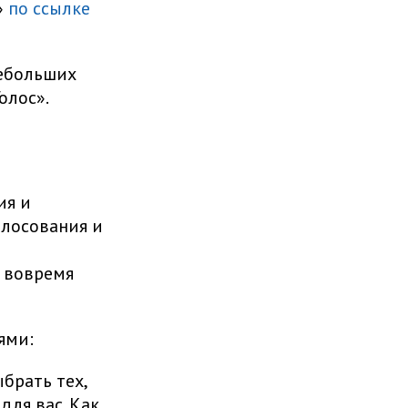
»
по ссылке
Небольших
олос».
ия и
лосования и
 вовремя
тями:
брать тех,
ля вас. Как