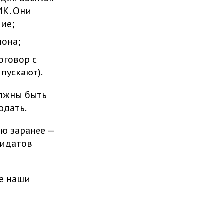
ИК. Они
ие;
иона;
оговор с
пускают).
олжны быть
юдать.
ю заранее —
дидатов
те наши