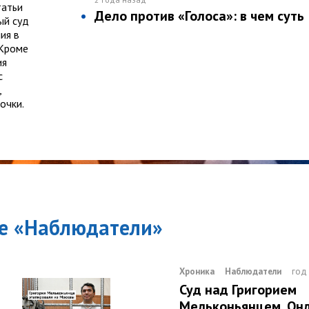
татьи
Дело против «Голоса»: в чем суть
ый суд
ия в
 Кроме
ия
с
,
очки.
е «
Наблюдатели
»
Хроника
Наблюдатели
год
Суд над Григорием
Мельконьянцем. Он