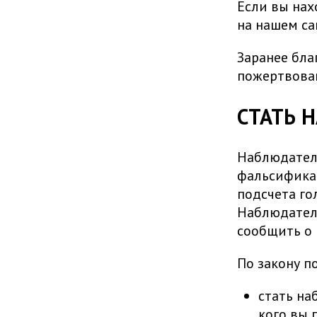
Если вы нах
на нашем са
Заранее бла
пожертвован
СТАТЬ 
Наблюдатели
фальсифика
подсчета го
Наблюдател
сообщить о 
По закону п
стать на
кого вы 