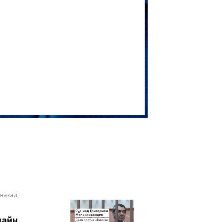
 назад
лайн