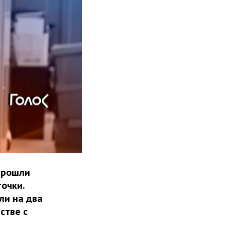
 прошли
очки.
ли на два
стве с