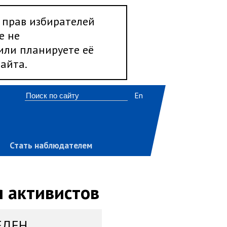
 прав избирателей
е не
 или планируете её
айта.
En
Стать наблюдателем
я активистов
ЕДЕН,