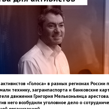
у активистов «Голоса» в разных регионах России
мали технику, загранпаспорта и банковские карт
еля движения Григория Мельконьянца арестова
тив него возбудили уголовное дело о сотрудниче
ной организацией.