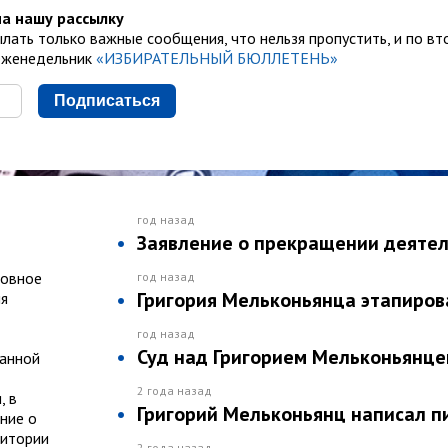
а нашу рассылку
лать только важные сообщения, что нельзя пропустить, и по вт
еженедельник
«ИЗБИРАТЕЛЬНЫЙ БЮЛЛЕТЕНЬ»
Подписаться
год назад
Заявление о прекращении деятел
ловное
год назад
Григория Мельконьянца этапиров
ля
год назад
Суд над Григорием Мельконьянце
ранной
2 года назад
, в
Григорий Мельконьянц написал п
ние о
ритории
2 года назад